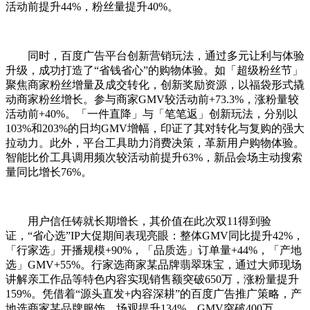
活动前提升44%，粉丝量提升40%。
同时，
百度广告
平台创新营销玩法，通过多元让利与体验
升级，成功打造了“省钱省心”的购物体验。如「超级粉丝节」
聚焦商家粉丝增量及成交转化，创新奖励资源，以福袋形式撬
动商家粉丝增长。参与商家GMV较活动前+73.3%，涨粉量较
活动前+40%。「一件直降」与「笔笔返」创新玩法，分别以
103%和203%的日均GMV增幅，印证了其对转化与复购的强大
拉动力。此外，平台工具助力消费决策，革新用户购物体验。
智能比价工具调用频次较活动前提升63%，新品会场主动搜索
量同比增长76%。
用户信任铸就长期增长，其价值在此次双11得到验
证，“省心选”IP大促期间表现亮眼：整体GMV同比提升42%，
「行家选」开播规模+90%，「品质选」订单量+44%，「产地
选」GMV+55%。行家选商家某品牌翡翠珠宝，通过大师现场
讲解亲工作品等特色内容实现销售额突破650万，涨粉量提升
159%。凭借着“源头直发+内容深耕”的百度广告推广策略，产
地选商家某品牌服饰，场观提升134%，GMV突破400万。