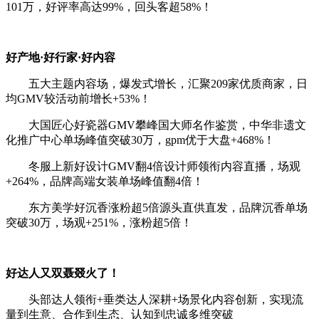
101万，好评率高达99%，回头客超58%！
好产地·好行家·好内容
五大主题内容场，爆发式增长，汇聚209家优质商家，日
均GMV较活动前增长+53%！
大国匠心好瓷器GMV攀峰国大师名作鉴赏，中华非遗文
化推广中心单场峰值突破30万，gpm优于大盘+468%！
冬服上新好设计GMV翻4倍设计师领衔内容直播，场观
+264%，品牌高端女装单场峰值翻4倍！
东方美学好沉香涨粉超5倍源头直供直发，品牌沉香单场
突破30万，场观+251%，涨粉超5倍！
好达人又双聂叕火了！
头部达人领衔+垂类达人深耕+场景化内容创新，实现流
量到生意、合作到生态、认知到忠诚多维突破