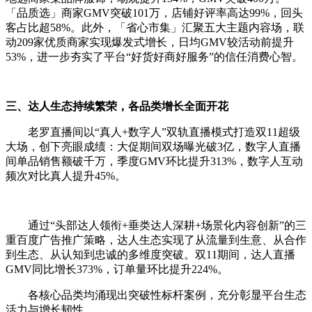
「品质选」商家GMV突破101万，店铺好评率高达99%，回头
客占比超58%。此外，「省心市集」汇聚五大主题内容场，联
动209家优质商家实现爆发式增长，日均GMV较活动前提升
53%，进一步夯实了平台“好货好商好服务”的信任消费心智。
三、达人生态持续繁荣，各品类增长全面开花
老罗直播间以“真人+数字人”双轨直播模式打造双11超级
大场，创下亮眼成绩：大促期间双场曝光破3亿，数字人直播
间单品销售额破千万，季度GMV环比提升313%，数字人互动
频次对比真人提升45%。
通过“头部达人领衔+垂类达人深耕+场景化内容创新”的三
重百度广告推广策略，达人生态实现了从流量到生意、从合作
到生态、从认知到忠诚的多维度突破。双11期间，达人直播
GMV同比增长373%，订单量环比提升224%。
各核心品类均涌现出突破性标杆案例，充分彰显平台生态
活力与增长韧性。