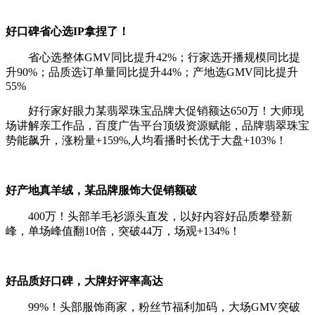
好口碑省心选IP拿捏了！
省心选整体GMV同比提升42%；行家选开播规模同比提
升90%；品质选订单量同比提升44%；产地选GMV同比提升
55%
好行家好眼力某翡翠珠宝品牌大促销额达650万！大师现
场讲解亲工作品，百度广告平台顶级资源赋能，品牌翡翠珠宝
势能飙升，涨粉量+159%,人均看播时长优于大盘+103%！
好产地真羊绒，某品牌服饰大促销额破
400万！头部羊毛衫源头直发，以好内容好品质攀登新
峰，单场峰值翻10倍，突破44万，场观+134%！
好品质好口碑，大牌好评率高达
99%！头部服饰商家，粉丝节福利加码，大场GMV突破