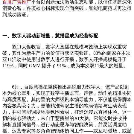
百度广告推广
平台以创新玩法激活生态动能，以信任基建深化
消费心智，各项核心指标实现全面突破，智能电商范式再次得
到成功验证。
一、数字人驱动新增量，慧播星成为经营标配
双11大促收官，数字人直播在规模与效能上实现双重突
破，其作为新生产力的价值再获坚实验证。83%的商家在本次
双11活动中使用过数字人进行开播，数字人开播规模提升了
119%，同时 GMV 提升了 91%，成为本次双11最大的增量。
6月，百度慧播星重磅推出高说服力数字人。该产品以剧
本为核心牵引，实现了数字主播语言、声音、动作的精准协同
与高度匹配。其内置的大师级剧本编导能力，不仅能确保脚本
内容极具吸引力，更能精准驾驭主播的饱满情绪与生动表现
力，并可智能调度环境氛围素材，打造沉浸式直播体验。这一
切的核心驱动力，来自于慧播星的AI大脑。它能实时接收并
解析直播间信号，进行动态思考与智能决策，并灵活调度助
播、运营专家等多角色智能体协同工作——或互动暖场，或派