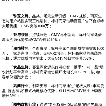
「珠宝文玩」
品类、场景全新升级，GMV规模、商家生
态与用户粘性实现三维增长。标杆商家借助百度广告平台巅峰
大场势能，GMV突破1000万；
「茶与茶器」
持续跃迁，GMV再创新高，标杆商家凭借
源头溯源优势实现GMV涨幅219%；
「服饰鞋包」
全面爆发，标杆商家全周期成交额突破1000
万；「家居家电」优商、GMV双增长，标杆商家品牌果蔬净
化机，通过优质内容输出，大促GMV较日常提升702%；
「食品生鲜」
赛道深化源头好货心智，携手“一村一品”助
农计划再攀高峰，标杆商家销售额环比增长414.83%，以3倍
客单价领跑大盘；
「高商行业」
创新突破，标杆商家通过“老板人设+丰富货
盘+盲盒福袋”模式构建核心优势，双11日均GMV环比上季度
增长78%；
「图书虚拟⾏业」
通过"专业权威+顶级流量"的跨界联动