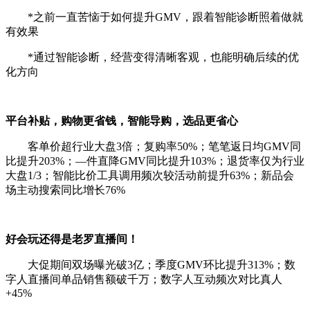
*之前一直苦恼于如何提升GMV，跟着智能诊断照着做就
有效果
*通过智能诊断，经营变得清晰客观，也能明确后续的优
化方向
平台补贴，购物更省钱，智能导购，选品更省心
客单价超行业大盘3倍；复购率50%；笔笔返日均GMV同
比提升203%；—件直降GMV同比提升103%；退货率仅为行业
大盘1/3；智能比价工具调用频次较活动前提升63%；新品会
场主动搜索同比增长76%
好会玩还得是老罗直播间！
大促期间双场曝光破3亿；季度GMV环比提升313%；数
字人直播间单品销售额破千万；数字人互动频次对比真人
+45%