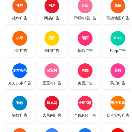
搜狗
网易
B站
高德
搜狗广告
网易广告
哔哩哔哩广告
高德地图广告
小米
美团
陌陌
Keep
小米广告
美团广告
陌陌广告
Keep广告
东方头条
宝宝树
美图
美拍
东方头条广告
宝宝树广告
美图广告
美拍广告
魅族
凤凰网
全民K歌
驾考宝典
魅族广告
凤凰网广告
全民K歌广告
驾考宝典广告