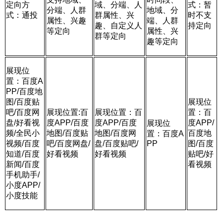
定向方
域、分端、人
式：暂
分端、人群
地
域、分
式：通投
群属性、
兴
时不支
属性、兴趣
端、人群
趣、自定义人
持定向
等定向
属性、
兴
群等定向
趣等定向
展现位
置：百度A
PP/百
度地
图/百度贴
展现位
吧/百度网
展现位置:百
展现位置：百
置：百
盘/好看视
度APP/百
度
度APP/百
度
度APP/
展现位
频/全民小
地图/百度贴
地图/百度网
百
度地
置：百度A
视频
/百度
吧/百度
网盘/
盘/百度
贴吧/
PP
图/百度
知道/百度
好看视频
好看视频
贴吧/好
新闻/百
度
看
视频
手机助手/
小度APP/
小
度技能