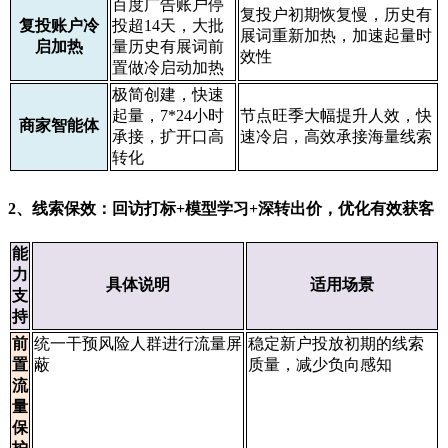
百度广告账户停
复投户初期恢复慢，历史有
复投账户冷
投超14天，大批
展词重新加热，加速起量时
启加热
量历史有展词前
效性
置做冷启动加热
极简创建，快速
起量，7*24小时
节点旺季大幅提升人效，快
商家智能体
承接，扩开口高
速冷启，高效承接海量线索
转化
2、线索保效：回访打标+模型学习+深转出价，优化有效获客
能
力
具体说明
适用场景
支
持
前
统一干预风险人群进行流量屏
稳定新户投放初期的线索
置
蔽
质量，减少负向感知
流
量
保