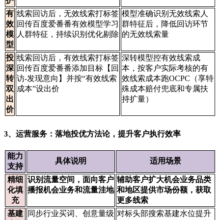
护
有
线索回访后，无效线索打标签
模型准确识别无效线索人
效
回传百度爱番番有效模型学习
群特征后，降低回访环节
模
人群特征，持续识别优化剔除
的无效线索量
型
投
线索回访后，有效线索打标签
深转模型控有效线索成
深
回传百度爱番番添加目标【回
本，按客户实际考核的有
转
访-发现意向】并按“有效线索
效线索成本跑OCPC（享特
双
成本”设出价
殊成本赔付兜底和专属扶
出
持扩量）
价
3、运营服务：落地投优方法论，提升客户执行效率
能力
具体说明
适用场景
支持
精细
识别流量空间，面向客户
辅助客户扩大机会业务品类
化填
播报机会业务和流量洼地
和地区提供市场份额，获取
充
更多线索
基建
同步行业买词、创意量级
对标头部搜索基建水位提升