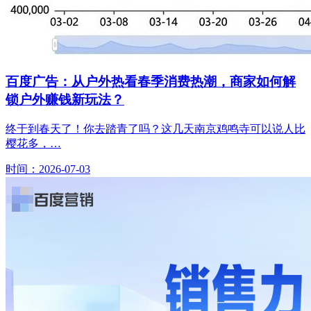
百度广告：从户外热看春季消费热潮，商家如何解
锁户外赚钱新玩法？
终于到春天了！你去踏青了吗？这几天南京鸡鸣寺可以说人比
樱花多，…
时间：2026-07-03