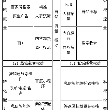
商
公
公域
百家号
搜索
精准
域
域
自
自然推荐
人群拓
原生广告
人群沉淀
然
流
量
流
流
量
量
量
内容经
内容加
热
营
撬
百+
搜索收录
动
原生投流
自然获
量
（2）线索获客权益
（3）私域经营权益
营销通线索组
件
百度小程
转
私
私信智能体托管接待
序
表单/电话/咨
化
域
询
能
经
商家智能
私信智能体
评论区挂载跳转链接
力
体
营