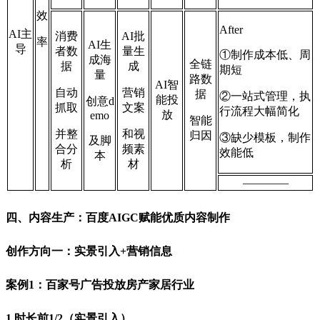
效
After
AI主
消费
AI批
率
AI生
导
者数
量生
①制作成本低、周
成海
全链
据
成
期短
量
路数
AI智
自动
营销
据
②一站式管理，执
能投
创意d
抓取
文案
行流程大幅简化
放
emo
智能
并整
和视
归因
③缺少模板，制作
及脚
合分
频素
效能低
本
析
材
————
四、内容生产：百度AIGC赋能优质内容制作
创作方向一：实景引入+营销信息
案例1：百家号广告投放房产家居行业
1.时长前1/2（实景引入）