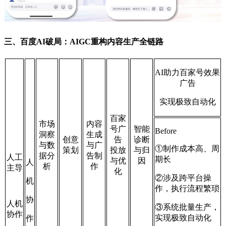
三、百度AI破局：AIGC重构内容生产全链路
AI助力百家号效果
广告
实现极致自动化
百家
市场
内容
号广
智能
Before
洞察
生成
创意
告
诊断
与数
与广
①制作成本高、周
策划
投放
与归
据分
告制
人工
期长
与优
因
人
析
作
主导
化
②涉及跨平台操
机
作，执行流程繁琐
协
人机
③系统批量生产，
协作
实现极致自动化
作