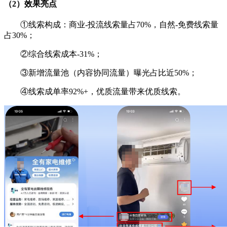
（2）效果亮点
①线索构成：商业-投流线索量占70%，自然-免费线索量
占30%；
②综合线索成本-31%；
③新增流量池（内容协同流量）曝光占比近50%；
④线索成单率92%+，优质流量带来优质线索。