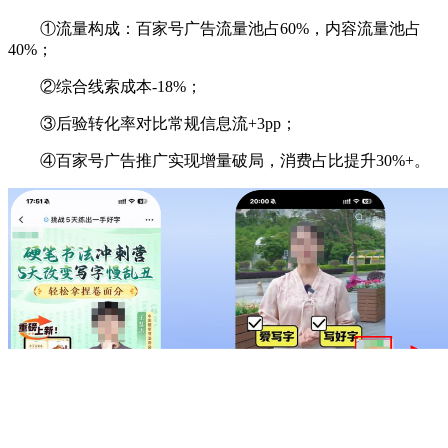
①流量构成：百家号广告流量池占60%，内容流量池占
40%；
②综合线索成本-18%；
③后验转化率对比常规信息流+3pp；
④百家号广告推广实现增量破局，消费占比提升30%+。