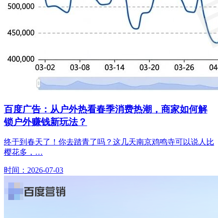
百度广告：从户外热看春季消费热潮，商家如何解
锁户外赚钱新玩法？
终于到春天了！你去踏青了吗？这几天南京鸡鸣寺可以说人比
樱花多，…
时间：2026-07-03