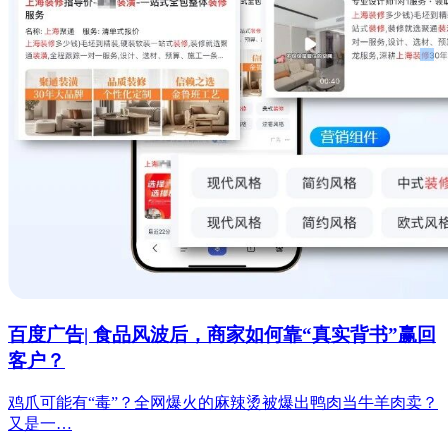
百度广告| 食品风波后，商家如何靠“真实背书”赢回
客户？
鸡爪可能有“毒”？全网爆火的麻辣烫被爆出鸭肉当牛羊肉卖？
又是一…